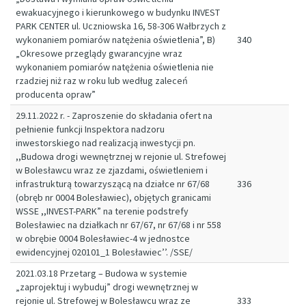
ewakuacyjnego i kierunkowego w budynku INVEST
PARK CENTER ul. Uczniowska 16, 58-306 Wałbrzych z
wykonaniem pomiarów natężenia oświetlenia”, B)
340
„Okresowe przeglądy gwarancyjne wraz
wykonaniem pomiarów natężenia oświetlenia nie
rzadziej niż raz w roku lub według zaleceń
producenta opraw”
29.11.2022 r. - Zaproszenie do składania ofert na
pełnienie funkcji Inspektora nadzoru
inwestorskiego nad realizacją inwestycji pn.
,,Budowa drogi wewnętrznej w rejonie ul. Strefowej
w Bolesławcu wraz ze zjazdami, oświetleniem i
infrastrukturą towarzyszącą na działce nr 67/68
336
(obręb nr 0004 Bolesławiec), objętych granicami
WSSE ,,INVEST-PARK” na terenie podstrefy
Bolesławiec na działkach nr 67/67, nr 67/68 i nr 558
w obrębie 0004 Bolesławiec-4 w jednostce
ewidencyjnej 020101_1 Bolesławiec’’. /SSE/
2021.03.18 Przetarg – Budowa w systemie
„zaprojektuj i wybuduj” drogi wewnętrznej w
rejonie ul. Strefowej w Bolesławcu wraz ze
333