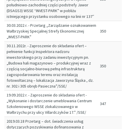
południowo-zachodniej części podstrefy Jawor
(DSAGS3) WSSE “INVEST-PARK” w pobliżu
istniejącego przystanku osobowego na linii nr 137″
30.03.2022 r. - Przetarg „Zarządzanie oznakowaniem
Wałbrzyskiej Specjalnej Strefy Ekonomicznej
350
„INVEST-PARK”
30.11.2022r. - Zaproszenie do składania ofert –
pełnienie funkcji Inspektora nadzoru
inwestorskiego przy zadaniu inwestycyjnym pn.
„Budowa hali magazynowo – produkcyjnej wraz z
350
częścią socjalno-biurową pełną infrastrukturą
zagospodarowania terenu oraz instalacją
fotowoltaiczną – lokalizacja Jaworzyna Śląska , dz.
nr. 302 i 305 obręb Pasieczna”/SSE/
19.09.2022 r. - Zaproszenie do składania ofert -
„Wykonanie i dostarczenie umeblowania Centrum
347
Szkoleniowego WSSE zlokalizowanego w
Wałbrzychu przy ulicy Villardczyków 17.” /SSE/
2019.03.18 Przetarg – dot. świadczenia usług
dotyczących pozyskiwania dofinansowania z