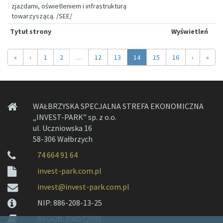
zjazdami, oświetleniem i infrastrukturą
towarzyszącą. /SEE/
Tytuł strony
Wyświetleń
Previous
Next
«
‹
1
2
…
12
13
14
15
16
›
»
WAŁBRZYSKA SPECJALNA STREFA EKONOMICZNA
„INVEST-PARK” sp. z o.o.
ul. Uczniowska 16
58-306 Wałbrzych
74 664 91 64
invest-park.com.pl
invest@invest-park.com.pl
NIP: 886-208-13-25
REGON: 890572595