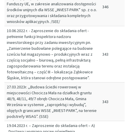
Funduszy UE, w zakresie analizowania dostępności
346
środków unijnych dla WSSE „INVEST-PARK” sp. z o.o.
oraz przygotowywania i składania kompletnych
wniosków aplikacyjnych. /SEE/
10.06.2022 r. - Zaproszenie do składania ofert -
pełnienie funkcji Inspektora nadzoru
inwestorskiego przy zadaniu inwestycyjnym pn.
„Zamierzenie budowlane polegające na budowie
sześciu hal magazynowo – produkcyjnych wraz z
343
częścią socjalno – biurową, pełną infrastrukturą
zagospodarowania terenu oraz instalacją
fotowoltaiczną – część III – lokalizacja Ząbkowice
Śląskie, która stanowi odrębne postępowanie”.
27.03.2023r. ,,Budowa ścieżki rowerowej w
miejscowości Chocicza Mała na działkach gruntu
48/9, 48/11, 49/7 obręb Chocicza Mała, Gmina
343
Września w systemie „zaprojektuj i wybuduj”,
objętych granicami WSSE „INVEST-PARK”, na terenie
podstrefy WSAG”. (SSE)
19.04.2023 r. – Zaproszenie do składania ofert – A)
„Dostawa i wymiana opraw oświetlenia