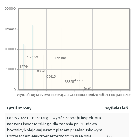
200000
150000
100000
158553
155490
112744
50000
90525
63415
45537
38328
5494
0
Styczeń
Luty
Marzec
Kwiecień
Maj
Czerwiec
Lipiec
Sierpień
Wrzesień
Październik
Listopad
Grudzień
Tytuł strony
Wyświetleń
08.06.2022 r. - Przetarg – Wybór zespołu inspektora
nadzoru inwestorskiego dla zadania pn. “Budowa
bocznicy kolejowej wraz z placem przeładunkowym
i przyłączem elektroenergetycznym w rejonie
353