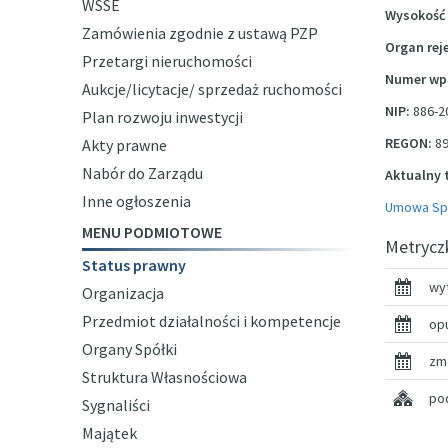
WSSE
Wysokość 
Zamówienia zgodnie z ustawą PZP
Organ rej
Przetargi nieruchomości
Numer wpi
Aukcje/licytacje/ sprzedaż ruchomości
NIP:
886-2
Plan rozwoju inwestycji
REGON:
89
Akty prawne
Nabór do Zarządu
Aktualny 
Inne ogłoszenia
Umowa Spół
MENU PODMIOTOWE
Metrycz
Status prawny
wy
Organizacja
Przedmiot działalności i kompetencje
op
Organy Spółki
zm
Struktura Własnościowa
pod
Sygnaliści
Majątek