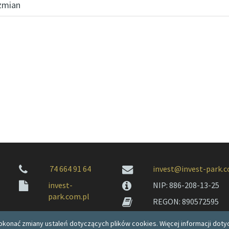
zmian
74 664 91 64
invest@invest-park.c
invest-
NIP: 886-208-13-25
park.com.pl
REGON: 890572595
konać zmiany ustaleń dotyczących plików cookies. Więcej informacji dotyc