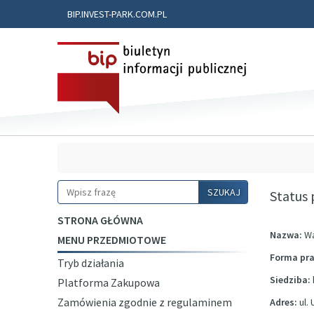
BIP.INVEST-PARK.COM.PL
Szukaj
SZUKAJ
Status
STRONA GŁÓWNA
Nazwa:
Wa
MENU PRZEDMIOTOWE
Forma pr
Tryb działania
Siedziba:
Platforma Zakupowa
Zamówienia zgodnie z regulaminem
Adres:
ul.