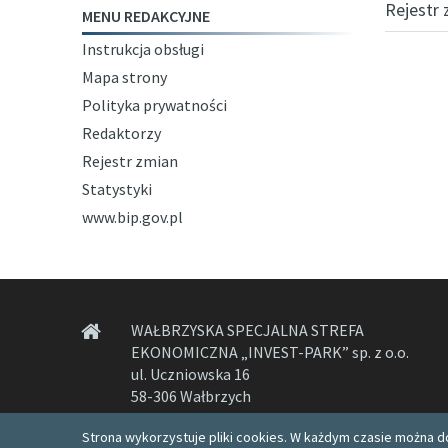
Rejestr 
MENU REDAKCYJNE
Instrukcja obsługi
Mapa strony
Polityka prywatności
Redaktorzy
Rejestr zmian
Statystyki
www.bip.gov.pl
WAŁBRZYSKA SPECJALNA STREFA
EKONOMICZNA „INVEST-PARK” sp. z o.o.
ul. Uczniowska 16
58-306 Wałbrzych
Strona wykorzystuje pliki cookies. W każdym czasie można do