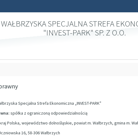
WAŁBRZYSKA SPECJALNA STREFA EKO
"INVEST-PARK" SP. Z O.O.
 prawny
łbrzyska Specjalna Strefa Ekonomiczna „INVEST-PARK”
awna:
spółka z ograniczoną odpowiedzialnością
kraj Polska, województwo dolnośląskie, powiat m. Wałbrzych, gmina m. W
 Uczniowska 16, 58-306 Wałbrzych