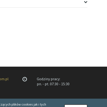
om.pl
Godziny pracy:
pn. - pt. 07:30 - 15:30
zących plików cookies jak i tych