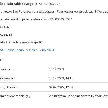
kapitału zakładowego:
435.890.000,00 zł.
estrowy:
Sąd Rejonowy dla Wrocławia – Fabrycznej we Wrocławiu, IX Wydz
su do rejestru przedsiębiorców KRS:
0000059084
0-81-325
0572595
tekst jednolity umowy spółki:
ki Tekst Jednolity z dnia 12.06.2025r.
ka
tworzono:
20.12.2003
ublikowano:
20.12.2003, 14:11
odyfikowano:
02.07.2025, 12:58
miot udostępniający:
Wałbrzyska Specjalna Strefa Ekonomicz