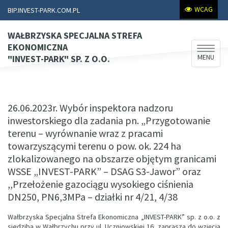
WCAG
BIP.INVEST-PARK.COM.PL
WAŁBRZYSKA SPECJALNA STREFA
EKONOMICZNA
Rozwiń
MENU
"INVEST-PARK" SP. Z O.O.
nawiga
26.06.2023r. Wybór inspektora nadzoru
inwestorskiego dla zadania pn. „Przygotowanie
terenu – wyrównanie wraz z pracami
towarzyszącymi terenu o pow. ok. 224 ha
zlokalizowanego na obszarze objętym granicami
WSSE „INVEST-PARK” – DSAG S3-Jawor” oraz
,,Przełożenie gazociągu wysokiego ciśnienia
DN250, PN6,3MPa – działki nr 4/21, 4/38
Wałbrzyska Specjalna Strefa Ekonomiczna „INVEST-PARK” sp. z o.o. z
siedzibą w Wałbrzychu przy ul. Uczniowskiej 16, zaprasza do wzięcia