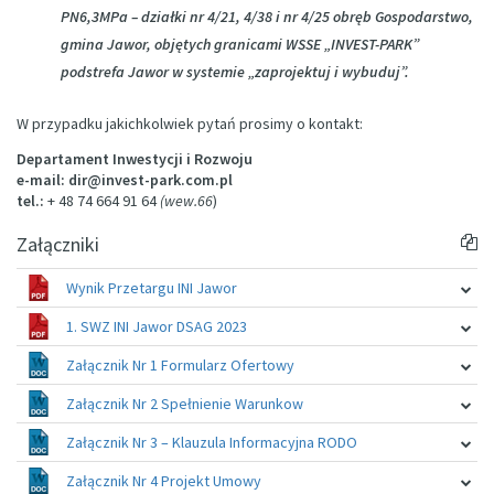
PN6,3MPa – działki nr 4/21, 4/38 i nr 4/25 obręb Gospodarstwo,
gmina Jawor, objętych granicami WSSE „INVEST-PARK”
podstrefa Jawor w systemie „zaprojektuj i wybuduj”.
W przypadku jakichkolwiek pytań prosimy o kontakt:
Departament Inwestycji i Rozwoju
e-mail:
dir@invest-park.com.pl
tel.:
+ 48 74 664 91 64
(wew.66
)
Załączniki
Wynik Przetargu INI Jawor
1. SWZ INI Jawor DSAG 2023
Załącznik Nr 1 Formularz Ofertowy
Załącznik Nr 2 Spełnienie Warunkow
Załącznik Nr 3 – Klauzula Informacyjna RODO
Załącznik Nr 4 Projekt Umowy