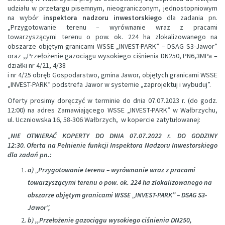
udziału w przetargu pisemnym, nieograniczonym, jednostopniowym
na wybór
inspektora nadzoru inwestorskiego
dla zadania pn.
„Przygotowanie terenu – wyrównanie wraz z pracami
towarzyszącymi terenu o pow. ok. 224 ha zlokalizowanego na
obszarze objętym granicami WSSE „INVEST-PARK” – DSAG S3-Jawor”
oraz ,,Przełożenie gazociągu wysokiego ciśnienia DN250, PN6,3MPa –
działki nr 4/21, 4/38
i nr 4/25 obręb Gospodarstwo, gmina Jawor, objętych granicami WSSE
„INVEST-PARK” podstrefa Jawor w systemie „zaprojektuj i wybuduj”.
Oferty prosimy doręczyć w terminie do dnia 07.07.2023 r. (do godz.
12:00) na adres Zamawiającego WSSE „INVEST-PARK” w Wałbrzychu,
ul. Uczniowska 16, 58-306 Wałbrzych, w kopercie zatytułowanej:
„
NIE OTWIERAĆ KOPERTY DO DNIA 07.07.2022 r. DO GODZINY
12:30
.
Oferta na Pełnienie funkcji Inspektora Nadzoru Inwestorskiego
dla zadań pn.:
a) „Przygotowanie terenu – wyrównanie wraz z pracami
towarzyszącymi terenu o pow. ok. 224 ha zlokalizowanego na
obszarze objętym granicami WSSE „INVEST-PARK” – DSAG S3-
Jawor”,
b) ,,Przełożenie gazociągu wysokiego ciśnienia DN250,