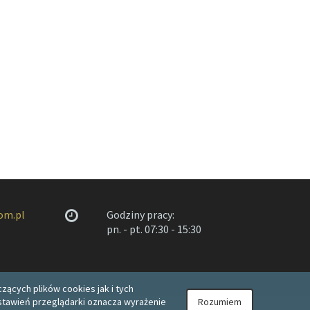
om.pl
Godziny pracy:
pn. - pt. 07:30 - 15:30
zących plików cookies jak i tych
 ustawień przeglądarki oznacza wyrażenie
Rozumiem