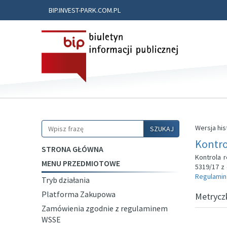
BIP.INVEST-PARK.COM.PL
Szukaj
Wersja his
SZUKAJ
Kontro
STRONA GŁÓWNA
Kontrola 
MENU PRZEDMIOTOWE
5319/17 z 
Regulamin
Tryb działania
Platforma Zakupowa
Metrycz
Zamówienia zgodnie z regulaminem
WSSE