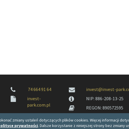
74 664 91 64
invest@invest-park.c
invest-
NIP: 886-208-13-25
park.com.pl
REGON: 890572595
konać zmiany ustaleń dotyczących plików cookies. Więcej informacji dotyc
olityce prywatności
. Dalsze korzystanie z niniejszej strony bez zmiany