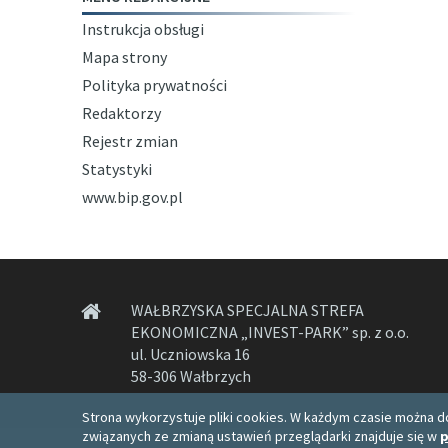
Instrukcja obsługi
Mapa strony
Polityka prywatności
Redaktorzy
Rejestr zmian
Statystyki
www.bip.gov.pl
WAŁBRZYSKA SPECJALNA STREFA
EKONOMICZNA „INVEST-PARK” sp. z o.o.
ul. Uczniowska 16
58-306 Wałbrzych
Strona wykorzystuje pliki cookies. W każdym czasie można do
związanych ze zmianą ustawień przeglądarki znajduje się w
p