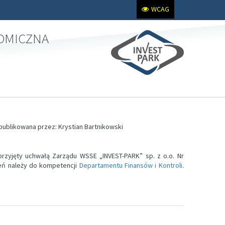
WCAG
NOMICZNA
 opublikowana przez: Krystian Bartnikowski
przyjęty uchwałą Zarządu WSSE „INVEST-PARK” sp. z o.o. Nr
leń należy do kompetencji
Departamentu Finansów i Kontroli
.