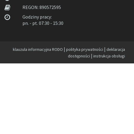
REGON: 890572595
Godziny pracy:
pn. - pt. 07:30 - 15:30
|
|
klauzula informacyjna RODO
polityka prywatności
deklaracja
|
dostępności
instrukcja obsługi