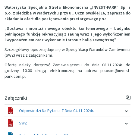
Wałbrzyska Specjalna Strefa Ekonomiczna „INVEST-PARK” Sp. z
o.o. z siedzibą w Wałbrzychu przy ul. Uczniowskiej 16, zaprasza do
składania ofert dla postępowania przetargowego pn.:
„Dostawa i montaż nowego obiektu kontenerowego – budynku
pełniącego funkcję rekreacyjną z sauną wraz z jego wykończeniem
i wyposażeniem oraz wykonanie tarasu z balią zewnętrzną”
Szczegółowy opis znajduje się w Specyfikacji Warunków Zamówienia
(SWZ) wraz z załącznikami.
Ofertę należy doręczyć Zamawiającemu do dnia 08.11.2024r. do
godziny 10.00 drogą elektroniczną na adres: p.kosim@invest-
park.com.pl
Załączniki
Odpowiedzi Na Pytania Z Dnia 04.11.2024r.
SWZ