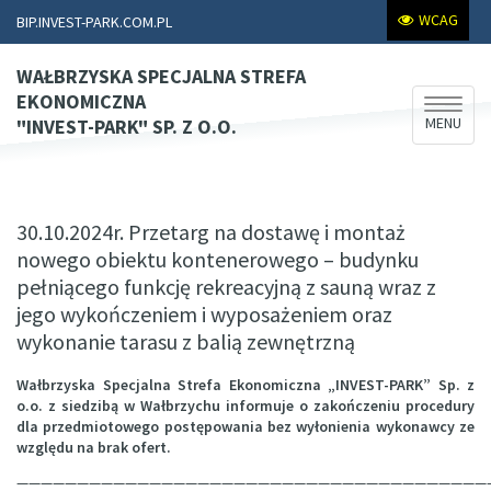
WCAG
BIP.INVEST-PARK.COM.PL
WAŁBRZYSKA SPECJALNA STREFA
EKONOMICZNA
Rozwiń
MENU
"INVEST-PARK" SP. Z O.O.
nawiga
30.10.2024r. Przetarg na dostawę i montaż
nowego obiektu kontenerowego – budynku
pełniącego funkcję rekreacyjną z sauną wraz z
jego wykończeniem i wyposażeniem oraz
wykonanie tarasu z balią zewnętrzną
Wałbrzyska Specjalna Strefa Ekonomiczna „INVEST-PARK” Sp. z
o.o. z siedzibą w Wałbrzychu informuje o zakończeniu procedury
dla przedmiotowego postępowania bez wyłonienia wykonawcy ze
względu na brak ofert.
———————————————————————————————————————