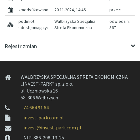
zmodyfikowano:
20.11.2024, 14:46
przez:
podmiot
Wałbrzyska Specjalna
odwiedzin:
udostępniający:
Strefa Ekonomiczna
367
Rejestr zmian
WAŁBRZYSKA SPECJALNA STREFA EKONOMICZNA
„INVEST-PARK” sp. z o.o.
ul. Uczniowska 16
58-306 Wałbrzych
74 664 91 64
invest-park.com.pl
invest@invest-park.com.pl
NIP: 886-208-13-25