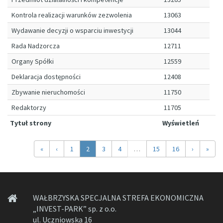
Kontrola realizacji warunków zezwolenia
13063
Wydawanie decyzji o wsparciu inwestycji
13044
Rada Nadzorcza
12711
Organy Spółki
12559
Deklaracja dostępności
12408
Zbywanie nieruchomości
11750
Redaktorzy
11705
Tytuł strony
Wyświetleń
Previous
Next
«
‹
1
2
3
4
…
15
16
›
»
WAŁBRZYSKA SPECJALNA STREFA EKONOMICZNA
„INVEST-PARK” sp. z o.o.
ul. Uczniowska 16