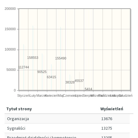
200000
150000
100000
158553
155490
112744
50000
90525
63415
45537
38328
5414
0
Styczeń
Luty
Marzec
Kwiecień
Maj
Czerwiec
Lipiec
Sierpień
Wrzesień
Październik
Listopad
Grudzień
Tytuł strony
Wyświetleń
Organizacja
13676
Sygnaliści
13275
Przedmiot działalności i kompetencje
13205