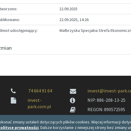
tworzono:
22.09.2025
ublikowano:
22.09.2025, 14:26
miot udostępniający:
Wałbrzyska Specjalna Strefa Ekonomicz
zmian
74 664 91 64
invest@invest-park.c
invest-
NIP: 886-208-13-25
park.com.pl
REGON: 890572595
konać zmiany ustaleń dotyczących plików cookies. Więcej informacji dotyc
olityce prywatności
. Dalsze korzystanie z niniejszej strony bez zmiany