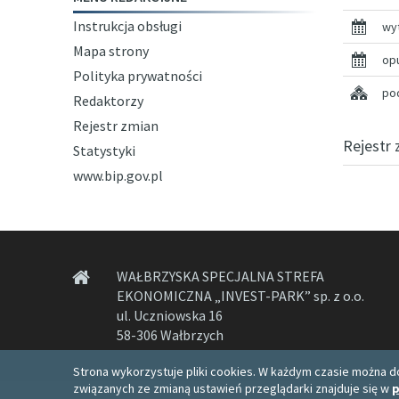
Instrukcja obsługi
wy
Mapa strony
op
Polityka prywatności
pod
Redaktorzy
Rejestr zmian
Rejestr 
Statystyki
www.bip.gov.pl
WAŁBRZYSKA SPECJALNA STREFA
EKONOMICZNA „INVEST-PARK” sp. z o.o.
ul. Uczniowska 16
58-306 Wałbrzych
Strona wykorzystuje pliki cookies. W każdym czasie można do
związanych ze zmianą ustawień przeglądarki znajduje się w
p