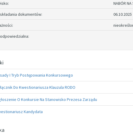
isko:
NABÓR NA 
 składania dokumentów:
06.10.2025
ażności:
nieokreślo
odpowiedzialna:
ki
sady I Tryb Postępowania Konkursowego
łącznik Do Kwestionariusza Klauzula RODO
łoszenie O Konkursie Na Stanowisko Prezesa Zarządu
estionariusz Kandydata
ka