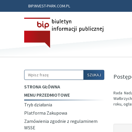
BIP.INVEST-PARK.COM.PL
Szukaj
SZUKAJ
Postępo
STRONA GŁÓWNA
Rada Nadz
MENU PRZEDMIOTOWE
Wałbrzych
roku, ogła
Tryb działania
Platforma Zakupowa
Zamówienia zgodnie z regulaminem
WSSE