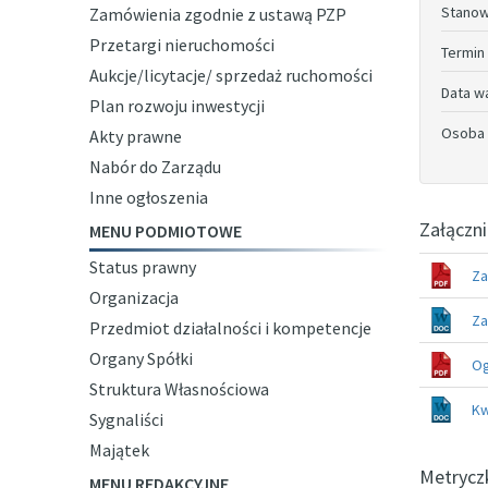
Stanow
Zamówienia zgodnie z ustawą PZP
Przetargi nieruchomości
Termin
Aukcje/licytacje/ sprzedaż ruchomości
Data w
Plan rozwoju inwestycji
Osoba 
Akty prawne
Nabór do Zarządu
Inne ogłoszenia
Załączni
MENU PODMIOTOWE
Status prawny
Za
Organizacja
Za
Przedmiot działalności i kompetencje
Organy Spółki
Og
Struktura Własnościowa
Kw
Sygnaliści
Majątek
Metrycz
MENU REDAKCYJNE