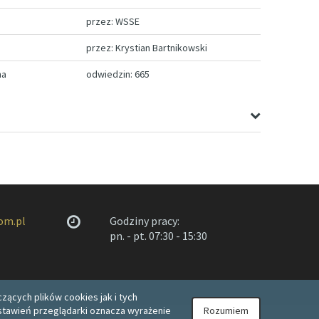
przez: WSSE
przez: Krystian Bartnikowski
na
odwiedzin: 665
om.pl
Godziny pracy:
pn. - pt. 07:30 - 15:30
zących plików cookies jak i tych
 ustawień przeglądarki oznacza wyrażenie
Rozumiem