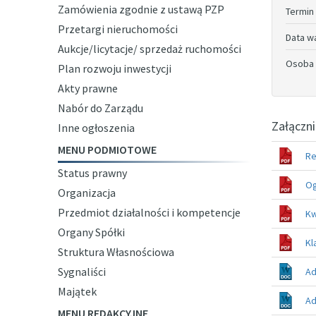
Zamówienia zgodnie z ustawą PZP
Termin
Przetargi nieruchomości
Data w
Aukcje/licytacje/ sprzedaż ruchomości
Osoba 
Plan rozwoju inwestycji
Akty prawne
Nabór do Zarządu
Załączni
Inne ogłoszenia
MENU PODMIOTOWE
Re
Status prawny
Og
Organizacja
Przedmiot działalności i kompetencje
Kw
Organy Spółki
Kl
Struktura Własnościowa
Sygnaliści
Ad
Majątek
Ad
MENU REDAKCYJNE