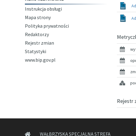
Ad
Instrukcja obsługi
Mapa strony
Ad
Polityka prywatności
Redaktorzy
Metrycz
Rejestr zmian
wy
Statystyki
www.bip.gov.pl
op
zm
pod
Rejestr 
WAŁBRZYSKA SPECJALNA STREFA