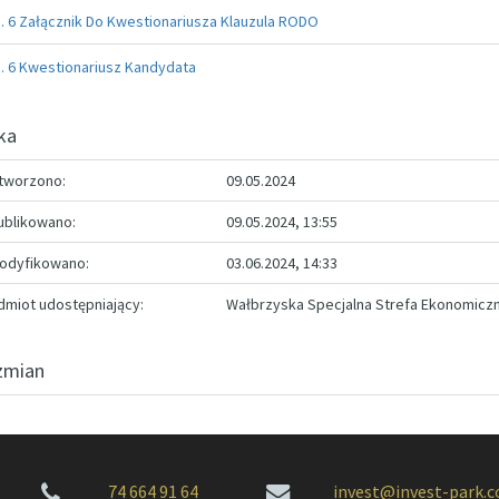
. 6 Załącznik Do Kwestionariusza Klauzula RODO
. 6 Kwestionariusz Kandydata
ka
tworzono:
09.05.2024
ublikowano:
09.05.2024, 13:55
odyfikowano:
03.06.2024, 14:33
miot udostępniający:
Wałbrzyska Specjalna Strefa Ekonomicz
zmian
74 664 91 64
invest@invest-park.c