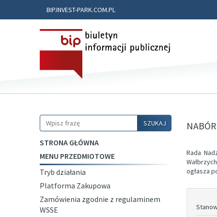
BIP.INVEST-PARK.COM.PL
Szukaj
SZUKAJ
NABÓR
STRONA GŁÓWNA
Rada Nadz
MENU PRZEDMIOTOWE
Wałbrzych
ogłasza p
Tryb działania
Platforma Zakupowa
Zamówienia zgodnie z regulaminem
Stanow
WSSE