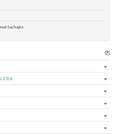
umul-Sachajko
. Z O.o