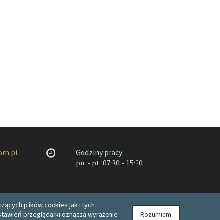
om.pl
Godziny pracy:
pn. - pt. 07:30 - 15:30
zących plików cookies jak i tych
 ustawień przeglądarki oznacza wyrażenie
Rozumiem