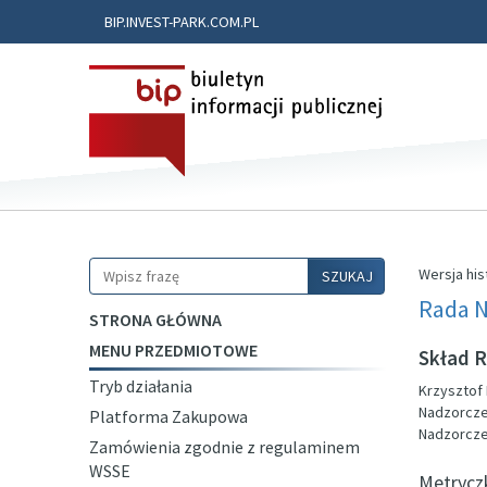
BIP.INVEST-PARK.COM.PL
Szukaj
Wersja his
SZUKAJ
Rada 
STRONA GŁÓWNA
MENU PRZEDMIOTOWE
Skład R
Tryb działania
Krzysztof
Nadzorcze
Platforma Zakupowa
Nadzorcze
Zamówienia zgodnie z regulaminem
WSSE
Metrycz