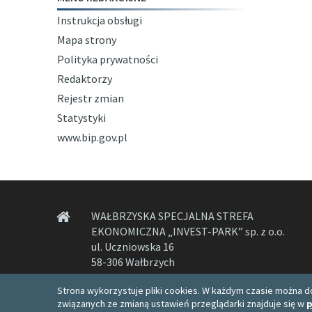
Instrukcja obsługi
Mapa strony
Polityka prywatności
Redaktorzy
Rejestr zmian
Statystyki
www.bip.gov.pl
WAŁBRZYSKA SPECJALNA STREFA
EKONOMICZNA „INVEST-PARK” sp. z o.o.
ul. Uczniowska 16
58-306 Wałbrzych
Strona wykorzystuje pliki cookies. W każdym czasie można do
związanych ze zmianą ustawień przeglądarki znajduje się w
p