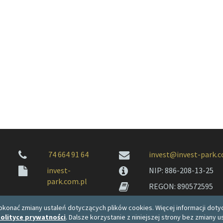
74 664 91 64
invest@invest-park.c
invest-
NIP: 886-208-13-25
park.com.pl
REGON: 890572595
konać zmiany ustaleń dotyczących plików cookies. Więcej informacji dotyc
olityce prywatności
. Dalsze korzystanie z niniejszej strony bez zmiany