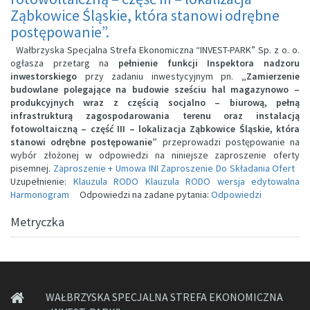
Ząbkowice Śląskie, która stanowi odrębne
postępowanie”.
Wałbrzyska Specjalna Strefa Ekonomiczna “INVEST-PARK” Sp. z o. o.
ogłasza przetarg na
pełnienie funkcji Inspektora nadzoru
inwestorskiego
przy zadaniu inwestycyjnym pn.
„Zamierzenie
budowlane polegające na budowie sześciu hal magazynowo –
produkcyjnych wraz z częścią socjalno – biurową, pełną
infrastrukturą zagospodarowania terenu oraz instalacją
fotowoltaiczną – część III – lokalizacja Ząbkowice Śląskie, która
stanowi odrębne postępowanie”
przeprowadzi postępowanie na
wybór złożonej w odpowiedzi na niniejsze zaproszenie oferty
pisemnej.
Zaproszenie + Umowa
INI Zaproszenie Do Składania Ofert
Uzupełnienie:
Klauzula RODO
Klauzula RODO wersja edytowalna
Harmonogram
Odpowiedzi na zadane pytania:
Odpowiedzi
Metryczka
WAŁBRZYSKA SPECJALNA STREFA EKONOMICZNA