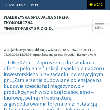
WCAG
BIP.INVEST-PARK.COM.PL
WAŁBRZYSKA SPECJALNA STREFA
EKONOMICZNA
Rozwiń
MENU
"INVEST-PARK" SP. Z O.O.
nawiga
Wersja historyczna publikacji, ważna od: 05.07.2022 14:28:34 do:
06.09.2022 15:08:39, opublikowana przez: Krystian Bartnikowski
10.06.2022 r. – Zaproszenie do składania
ofert – pełnienie funkcji Inspektora nadzoru
inwestorskiego przy zadaniu inwestycyjnym
pn. „Zamierzenie budowlane polegające na
budowie sześciu hal magazynowo –
produkcyjnych wraz z częścią socjalno –
biurową, pełną infrastrukturą
zagospodarowania terenu oraz instalacją
fotowoltaiczną – część III – lokalizacja