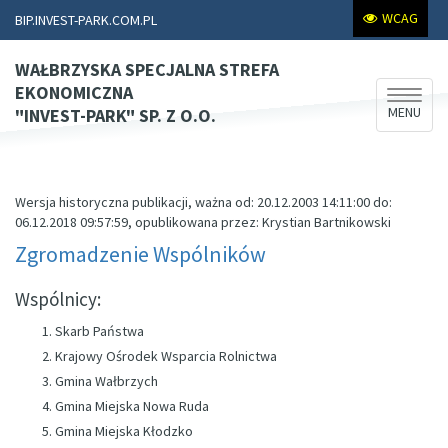
WCAG
BIP.INVEST-PARK.COM.PL
WAŁBRZYSKA SPECJALNA STREFA
EKONOMICZNA
Rozwiń
MENU
"INVEST-PARK" SP. Z O.O.
nawiga
Wersja historyczna publikacji, ważna od: 20.12.2003 14:11:00 do:
06.12.2018 09:57:59, opublikowana przez: Krystian Bartnikowski
Zgromadzenie Wspólników
Wspólnicy:
Skarb Państwa
Krajowy Ośrodek Wsparcia Rolnictwa
Gmina Wałbrzych
Gmina Miejska Nowa Ruda
Gmina Miejska Kłodzko