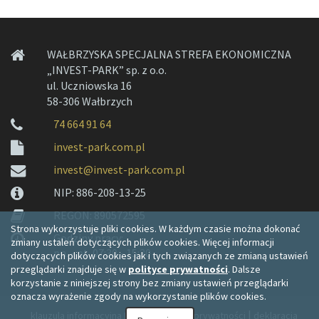
WAŁBRZYSKA SPECJALNA STREFA EKONOMICZNA
„INVEST-PARK” sp. z o.o.
ul. Uczniowska 16
58-306 Wałbrzych
74 664 91 64
invest-park.com.pl
invest@invest-park.com.pl
NIP: 886-208-13-25
REGON: 890572595
Strona wykorzystuje pliki cookies. W każdym czasie można dokonać
Godziny pracy:
zmiany ustaleń dotyczących plików cookies. Więcej informacji
pn. - pt. 07:30 - 15:30
dotyczących plików cookies jak i tych związanych ze zmianą ustawień
przeglądarki znajduje się w
polityce prywatności
. Dalsze
korzystanie z niniejszej strony bez zmiany ustawień przeglądarki
oznacza wyrażenie zgody na wykorzystanie plików cookies.
|
|
klauzula informacyjna RODO
polityka prywatności
deklaracja